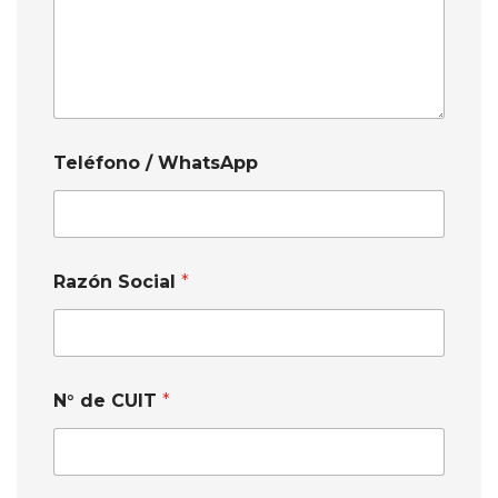
Teléfono / WhatsApp
Razón Social
*
d
N° de CUIT
*
e
E
m
a
i