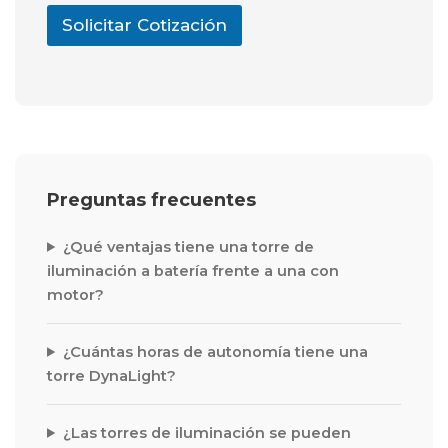
l
Solicitar Cotización
M
e
n
s
a
j
e
Preguntas frecuentes
¿Qué ventajas tiene una torre de
iluminación a batería frente a una con
motor?
¿Cuántas horas de autonomía tiene una
torre DynaLight?
¿Las torres de iluminación se pueden